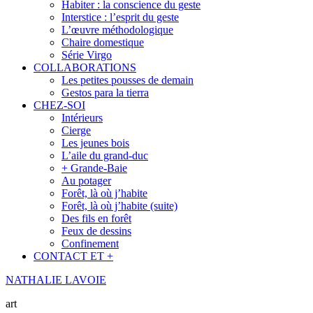
Habiter : la conscience du geste
Interstice : l’esprit du geste
L’œuvre méthodologique
Chaire domestique
Série Virgo
COLLABORATIONS
Les petites pousses de demain
Gestos para la tierra
CHEZ-SOI
Intérieurs
Cierge
Les jeunes bois
L’aile du grand-duc
+ Grande-Baie
Au potager
Forêt, là où j’habite
Forêt, là où j’habite (suite)
Des fils en forêt
Feux de dessins
Confinement
CONTACT ET +
NATHALIE LAVOIE
art