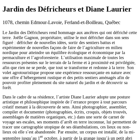
Jardin des Défricheurs et Diane Laurier
1078, chemin Edmour-Lavoie, Ferland-et-Boilleau, Québec
Le Jardin des Défricheurs rend hommage aux ancêtres qui ont défriché cette
terre. Joëlle Gagnon, propriétaire, utilise le mot défricher dans son sens
figuré : défricher de nouvelles idées, sortir des sentiers battus et
expérimenter de nouvelles façons de faire de l’agriculture en milieu
nordique pour atteindre un équilibre écologique et économique par la
permaculture et l’agroforesterie. L’utilisation maximale de toutes les
ressources présentes sur le terrain de la ferme et à proximité est privilégiée,
afin que rien ne se perde, que tout se transforme et redonne à la terre. Son
volet agrotouristique propose une expérience ressourçante en nature avec
une offre d’hébergement rustique et des petits sentiers aménagés afin de
pouvoir profiter pleinement du site naturel du jardin et de découvrir sa
forêt.
Dans le cadre de sa résidence, l’artiste Diane Laurier adopte une posture
artistique et philosophique inspirée de l’errance propre à tout parcours
créatif menant à la découverte de sens. Ainsi photographier, assembler,
compiler et documenter (photographies, écrits, croquis, objets trouvés,
assemblages de matières organiques, etc.) dans une sorte de carnet de
voyage ses escales, ses moments d’arrêt en terre inconnue, lui permettent de
tracer une cartographie utopique de ses déambulations, ces lieux ou non-
lieux où elle s’est abandonnée. Par ensuite, un corpus est installé, de la mi-
er
septembre jusqu’au 1
octobre, à partir de la grange jusqu’à un petit abri