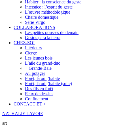
Habiter : la conscience du geste
Interstice : l’esprit du geste
L’œuvre méthodologique
Chaire domestique
Série Virgo
COLLABORATIONS
Les petites pousses de demain
Gestos para la tierra
CHEZ-SOI
Intérieurs
Cierge
Les jeunes bois
L’aile du grand-duc
+ Grande-Baie
Au potager
Forêt, là où j’habite
Forêt, là où j’habite (suite)
Des fils en forêt
Feux de dessins
Confinement
CONTACT ET +
NATHALIE LAVOIE
art